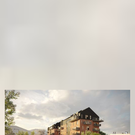
erhvervsmuligheder i stueetagen.
Byggeriet pryder bybilledet med unik arkitektur og en
spændende og genkendelig facade, der afspejler fornyelse i
den nye bydel med stor respekt for den historiske
beliggenhed.
Træd ud over dørtærsklen og gå et summende og vækstende
byliv i møde med fantastiske faciliteter med bl.a. offentlig
transport, indkøbsmuligheder og charmerende restauranter og
caféer.