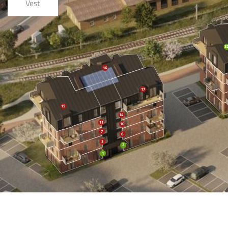
Vest
3
16
17
15
14
11
10
7
6
3
2
1