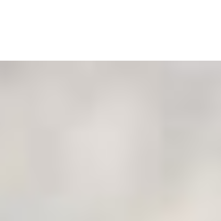
Nyt og moderne boligprojekt i
hjertet af Holstebro
Velkommen til Nørreporthusene. Et visionært boligprojekt som
er startskuddet på det nye Nørreport. Området skaber de
ideelle rammer for dig, der drømmer om at bo unikt med tæt
beliggenhed på alle hverdagens fornødenheder.
2 identiske og indbydende etagebyggerier er opført i fem
etager, der råder over i alt 24 lyse og moderne lejeboliger, 6
ekstraordinære penthouse ejerboliger samt