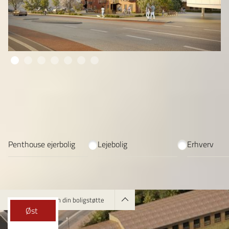
Filtrér boligvælgeren
Ledig
Reserveret
Udlejet eller solgt
Penthouse ejerbolig
Lejebolig
Erhverv
Nulstil boligtype
Lejebolig? Beregn din boligstøtte
Øst